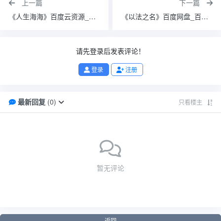
上一篇
下一篇
《人生海海》百度云资源_百度网盘资源_百度云搜索_百度网盘搜索下载地址
《以法之名》百度网盘_百度网盘资源_百度网盘下载_百度网盘链接
请先登录后发表评论！
登录
注册
最新回复
(
0
)
只看楼主
暂无评论
返回