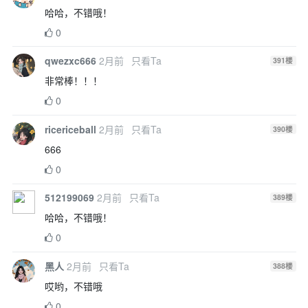
哈哈，不错哦！
0
qwezxc666
2月前
只看Ta
391
楼
非常棒！！！
0
ricericeball
2月前
只看Ta
390
楼
666
0
512199069
2月前
只看Ta
389
楼
哈哈，不错哦！
0
黑人
2月前
只看Ta
388
楼
哎哟，不错哦
0