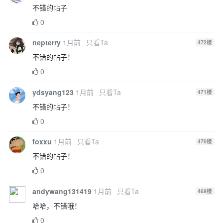
不错的帖子
0
nepterry
1月前
只看Ta
472
楼
不错的帖子！
0
ydsyang123
1月前
只看Ta
471
楼
不错的帖子！
0
foxxu
1月前
只看Ta
470
楼
不错的帖子！
0
andywang131419
1月前
只看Ta
469
楼
哈哈，不错哦！
0