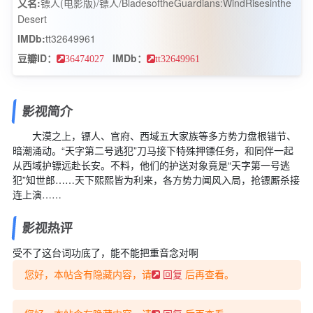
又名:
镖人(电影版)/镖人/BladesoftheGuardians:WindRisesinthe
Desert
IMDb:
tt32649961
豆瓣ID：
IMDb：
36474027
tt32649961
影视简介
大漠之上，镖人、官府、西域五大家族等多方势力盘根错节、
暗潮涌动。“天字第二号逃犯”刀马接下特殊押镖任务，和同伴一起
从西域护镖远赴长安。不料，他们的护送对象竟是“天字第一号逃
犯”知世郎……天下熙熙皆为利来，各方势力闻风入局，抢镖厮杀接
连上演……
影视热评
受不了这台词功底了，能不能把重音念对啊
您好，本帖含有隐藏内容，请
后再查看。
回复