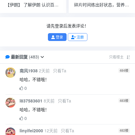
【伊朗】 了解伊朗 认识百年未遇之大变局之世界格局
碎片时间练出好状态，营养专家教你科学减重
请先登录后发表评论！
登录
注册
最新回复
(
483
)
只看楼主
南风1938
2天前
只看Ta
484
楼
哈哈，不错哦！
0
l837583601
8天前
只看Ta
483
楼
哈哈，不错哦！
0
linyifei2000
12天前
只看Ta
482
楼