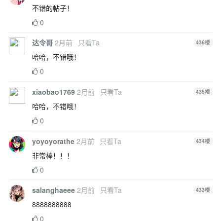
不错的帖子！
0
达令哥
2月前
只看Ta
436
楼
哈哈，不错哦！
0
xiaobao1769
2月前
只看Ta
435
楼
哈哈，不错哦！
0
yoyoyorathe
2月前
只看Ta
434
楼
非常棒！！！
0
salanghaeee
2月前
只看Ta
433
楼
8888888888
0