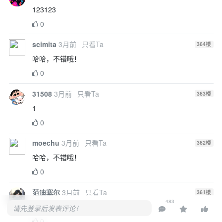
123123
0
scimita
3月前
只看Ta
364
楼
哈哈，不错哦！
0
31508
3月前
只看Ta
363
楼
1
0
moechu
3月前
只看Ta
362
楼
哈哈，不错哦！
0
范迪塞尔
3月前
只看Ta
361
楼
483
1
请先登录后发表评论！
0