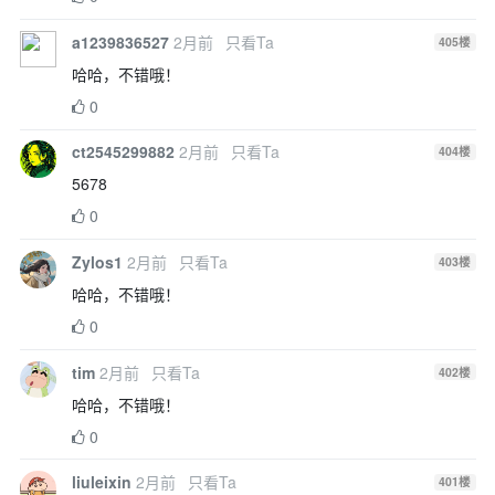
a1239836527
2月前
只看Ta
405
楼
哈哈，不错哦！
0
ct2545299882
2月前
只看Ta
404
楼
5678
0
Zylos1
2月前
只看Ta
403
楼
哈哈，不错哦！
0
tim
2月前
只看Ta
402
楼
哈哈，不错哦！
0
liuleixin
2月前
只看Ta
401
楼