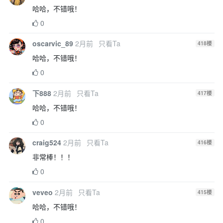
哈哈，不错哦！
0
oscarvic_89
2月前
只看Ta
418
楼
哈哈，不错哦！
0
下888
2月前
只看Ta
417
楼
哈哈，不错哦！
0
craig524
2月前
只看Ta
416
楼
非常棒！！！
0
veveo
2月前
只看Ta
415
楼
哈哈，不错哦！
0