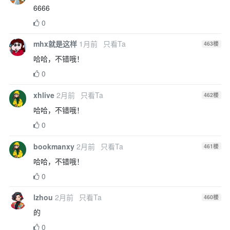
6666
0
mhx就是这样
1月前
只看Ta
463
楼
哈哈，不错哦！
0
xhlive
2月前
只看Ta
462
楼
哈哈，不错哦！
0
bookmanxy
2月前
只看Ta
461
楼
哈哈，不错哦！
0
lzhou
2月前
只看Ta
460
楼
的
0