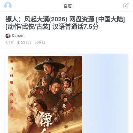
百度
镖人：风起大漠(2026) 网盘资源 [中国大陆]
[动作/武侠/古装] 汉语普通话7.5分
Carsen
53158
只看Ta
4月前