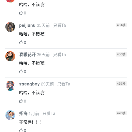
哈哈，不错哦！
0
peijiunu
25天前
只看Ta
481
楼
哈哈，不错哦！
0
春暖花开
26天前
只看Ta
480
楼
哈哈，不错哦！
0
strengboy
29天前
只看Ta
479
楼
哈哈，不错哦！
0
拓海
1月前
只看Ta
478
楼
非常棒！！！
0