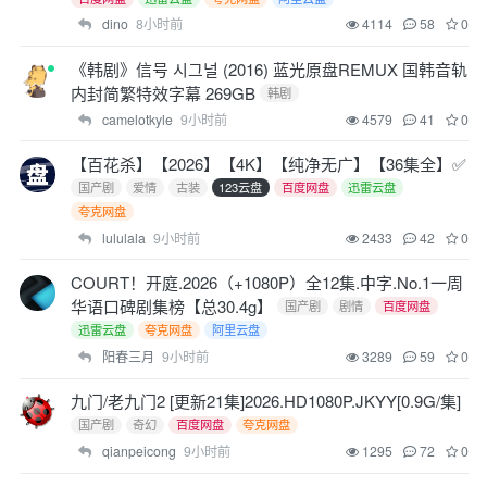
dino
8小时前
4114
58
0
《韩剧》信号 시그널 (2016) 蓝光原盘REMUX 国韩音轨
内封简繁特效字幕 269GB
韩剧
camelotkyle
9小时前
4579
41
0
【百花杀】【2026】【4K】【纯净无广】【36集全】✅️
国产剧
爱情
古装
123云盘
百度网盘
迅雷云盘
夸克网盘
lululala
9小时前
2433
42
0
COURT！开庭.2026（+1080P）全12集.中字.No.1一周
华语口碑剧集榜【总30.4g】
国产剧
剧情
百度网盘
迅雷云盘
夸克网盘
阿里云盘
阳春三月
9小时前
3289
59
0
九门/老九门2 [更新21集]2026.HD1080P.JKYY[0.9G/集]
国产剧
奇幻
百度网盘
夸克网盘
qianpeicong
9小时前
1295
72
0