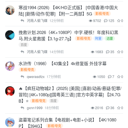
寒战1994 (2026) 【4K/HD正式版】 [中国香港/中国大
陆] [剧情/动作/犯罪] 【附一二两部】5G
影视/夸克
河南人偷飞碟
12分钟前
9702
125
0
挽救计划.2026（4K+1080P）中字.硬核！年度科幻黑
马.附火星救援【3.1g-27.7g】
影视/夸克
阿里
迅雷
百度
河南人偷飞碟
14分钟前
1683
35
0
水浒传（1998）【43集全】4k修复版 外挂字幕
影视/夸克
qwerasdfzx
17分钟前
1050
7
0
🔥【疯狂动物城2 】(2025) [美国] [喜剧/动画/悬疑/犯罪/
冒险] [4K+1080p][国粤英三语] [官方中英字幕] 【24.7G
B】⭐
影视/夸克
百度
gxnn1999
18分钟前
2016
36
0
盗墓笔记系列合集【电视剧+电影+小说】【4K/1080
P】【394G】
影视/夸克