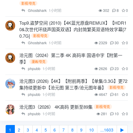
影视/夸克
Ghostshark
1小时前
302
8
0
Top9.盗梦空间 (2010)【4K蓝光原盘REMUX】【HDR1
0&次世代环绕声国英双语】内封简繁英双语特效字幕[7
0.7G]
影视/夸克
Ghostshark
1小时前
2329
30
0
沧元图（2024）第二季 4K 高码率 国语中字【附第一
季】
漫画/夸克
phpubb
1小时前
2626
23
0
沧元图3 (2026)【4K】【附前两季】【单集/3.3G】更72
集持续更新中【沧元图 第三季/沧元图年番】
影视/夸克
phpubb
1小时前
4647
61
0
沧元图3（2026） 4K高码 更新至89集
影视/夸克
phpubb
1小时前
281
10
0
1
2
3
4
5
6
7
8
9
10
...1603
▶