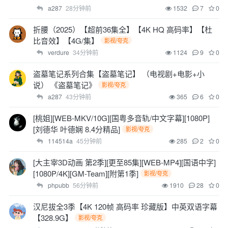
a287
28分钟前
1532
7
0
折腰（2025）【超前36集全】【4K HQ 高码率】【杜
比音效】【4G/集】
影视/夸克
verdure
34分钟前
1124
9
0
盗墓笔记系列合集【盗墓笔记】 （电视剧+电影+小
说） 《盗墓笔记》
影视/夸克
a287
43分钟前
365
6
0
[桃姐][WEB-MKV/10G][国粤多音轨/中文字幕][1080P]
[刘德华 叶德娴 8.4分精品]
影视/夸克
114514a
45分钟前
285
2
0
[大主宰3D动画 第2季][更至85集][WEB-MP4][国语中字]
[1080P/4K][GM-Team][附第1季]
影视/夸克
phpubb
56分钟前
1910
28
0
汉尼拔全3季【4K 120帧 高码率 珍藏版】中英双语字幕
【328.9G】
影视/夸克