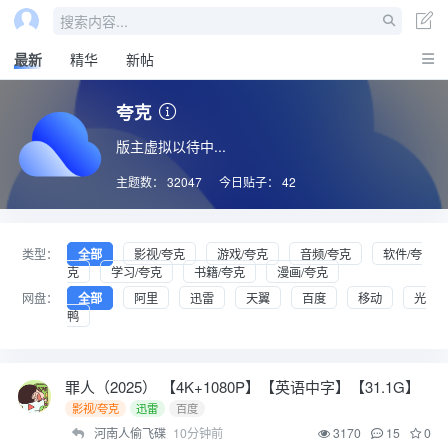
搜索内容...
最新
精华
新帖
夸克
版主虚拟以待中...
主题数：
32047
今日贴子：
42
类型：
全部
影视/夸克
游戏/夸克
音频/夸克
软件/夸
克
学习/夸克
书籍/夸克
漫画/夸克
网盘：
全部
阿里
迅雷
天翼
百度
移动
光
鸭
罪人（2025） 【4K+1080P】【英语中字】【31.1G】
影视/夸克
迅雷
百度
河南人偷飞碟
10分钟前
3170
15
0