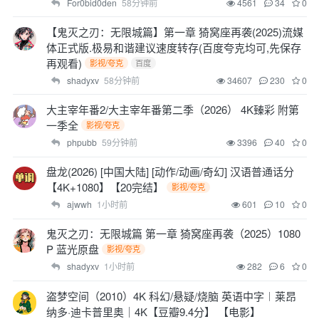
For0bid0den
58分钟前
4561
34
0
【鬼灭之刃：无限城篇】第一章 猗窝座再袭(2025)流媒
体正式版.极易和谐建议速度转存(百度夸克均可,先保存
再观看)
影视/夸克
百度
shadyxv
58分钟前
34607
230
0
大主宰年番2/大主宰年番第二季（2026） 4K臻彩 附第
一季全
影视/夸克
phpubb
59分钟前
3396
40
0
盘龙(2026) [中国大陆] [动作/动画/奇幻] 汉语普通话分
【4K+1080】【20完结】
影视/夸克
ajwwh
1小时前
601
10
0
鬼灭之刃：无限城篇 第一章 猗窝座再袭（2025）1080
P 蓝光原盘
影视/夸克
shadyxv
1小时前
282
6
0
盗梦空间（2010）4K 科幻/悬疑/烧脑 英语中字︱莱昂
纳多·迪卡普里奥｜4K【豆瓣9.4分】 【电影】