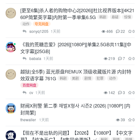
[更至6集]杀人者的购物中心2[2026][杜比视界版本][4K21
60P简繁英字幕]内附第一季单集6.5G
韩剧
悬疑
惊悚
动作
夸克网盘
sonyq1205
1天前
466
22
0
《我的荒糖恋爱》[2026][1080P][单集2.5GB共11集][中
文字幕][25GB]
babala
1天前
219
7
0
越狱(全5季) 蓝光原盘REMUX 顶级收藏版片源 内封特
效双语字幕 761G
韩剧
美剧
剧情
犯罪
动作
百度网盘
cv
1天前
142
3
0
财阀X刑警 第二季 재벌X형사 시즌2 (2026) [1080P] [内
封简繁]
thewaller
1天前
39
0
【现在不是出轨的问题】【2026】【1080P】【中文字
幕】【纯净无广】【8集同步更新】✅️
韩剧
剧情
惊悚