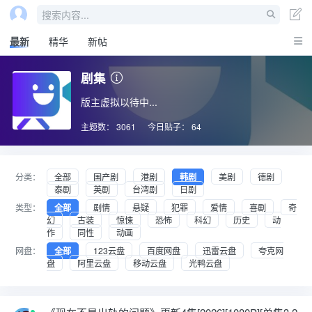
搜索内容...
最新
精华
新帖
剧集
版主虚拟以待中...
主题数：
3061
今日贴子：
64
分类：
全部
国产剧
港剧
韩剧
美剧
德剧
泰剧
英剧
台湾剧
日剧
类型：
全部
剧情
悬疑
犯罪
爱情
喜剧
奇
幻
古装
惊悚
恐怖
科幻
历史
动
作
同性
动画
网盘：
全部
123云盘
百度网盘
迅雷云盘
夸克网
盘
阿里云盘
移动云盘
光鸭云盘