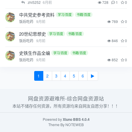
zhi5252
6月前
728
1
0
中共党史参考资料
学习/百度
书籍/百度
饭后吃药
9月前
769
0
20世纪思想史
学习/百度
书籍/百度
饭后吃药
9月前
846
0
史铁生作品全编
学习/百度
书籍/百度
饭后吃药
9月前
852
0
1
2
3
4
5
6
▶
网盘资源避难所-综合网盘资源站
本站不储存任何资源，所有资源均来自网友自愿分享！！！
Powered by
Xiuno BBS
4.0.4
Theme By
NOTEWEB