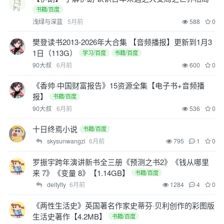
书籍/百度
浅绿与深蓝
5月前
588
0
樊登读书2013-2026年大合集 【音频播报】更新到1月3
1日（113G）
学习/百度
书籍/百度
90大叔
6月前
600
0
《香帅·中国财富报告》15资源全集【电子书+音频播
报】
书籍/百度
90大叔
6月前
536
0
十日终焉小说
书籍/百度
skysunwangzi
6月前
795
1
0
罗振宇跨年演讲新书全三册《预测之书2》《钱从哪里
来 7》《变量 8》【1.14GB】
书籍/百度
deityfly
6月前
1284
4
0
《两性生活史》英国著名作家史蒂芬·贝利创作的彩图版
生活史著作【4.2MB】
书籍/百度