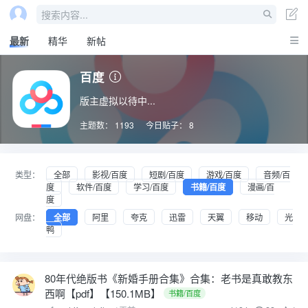
搜索内容...
最新
精华
新帖
百度
版主虚拟以待中...
主题数：
1193
今日贴子：
8
类型：
全部
影视/百度
短剧/百度
游戏/百度
音频/百
度
软件/百度
学习/百度
书籍/百度
漫画/百
度
网盘：
全部
阿里
夸克
迅雷
天翼
移动
光
鸭
80年代绝版书《新婚手册合集》合集：老书是真敢教东
西啊【pdf】【150.1MB】
书籍/百度