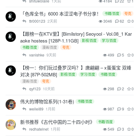
shifuwolaile
1天前
4184
22
1
「色库全书」6000 本涩涩电子书分享！
书籍/百度
夸克
ttr000123
2天前
3046
62
0
【跟榜一在KTV里】[Bimilstory] Seoyool - Vol.08_1 Kar
aoke hostess [128P-1.11GB]
影视/百度
学习/百度
书籍/百度
漫画/百度
夸克
vanishke
9天前
499
5
0
【榜一：你们玩过叠罗汉吗？】唐翩翩 – x蛋蛋宝 双峰
对决 [87P-502MB]
影视/百度
学习/百度
书籍/百度
漫画/百度
夸克
qyf123
10天前
298
2
0
伟大的博物馆系列(1-31卷)
书籍/百度
weilei89
1月前
987
9
0
新书推荐《古代中国的二十四小时》
书籍/百度
redhatelnet
1月前
549
3
0