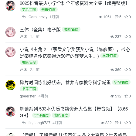
2025抖音最火小学全科全年级资料大全集【超完整版】
学习/百度
书籍/百度
Carolinezjy
1月前
1061
5
0
三体（全集）电子版
书籍/百度
沐沐
1月前
237
0
小说《主角 》（茅盾文学奖获奖小说（陈彦著），核心
是秦腔名伶忆秦娥近50年的戏梦人生。)
学习/百度
书籍/百度
沐沐
2月前
360
0
碎片时间练出好状态，营养专家教你科学减重
学习/百度
书籍/百度
qbeerster
4月前
512
0
解读系列 533本优质书籍资源大合集【带音频】【8.66
GB】
学习/百度
书籍/百度
linglong8727
4月前
832
1
0
【伊朗】 了解伊朗 认识百年未遇之大变局之世界格局