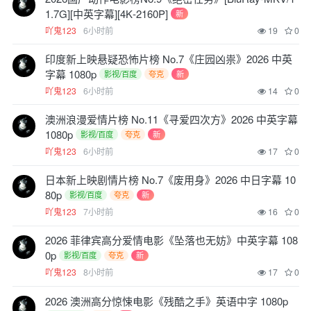
1.7G][中英字幕][4K‑2160P]
新
吖鬼123
6小时前
19
0
印度新上映悬疑恐怖片榜 No.7《庄园凶祟》2026 中英
字幕 1080p
影视/百度
夸克
新
吖鬼123
6小时前
14
0
澳洲浪漫爱情片榜 No.11《寻爱四次方》2026 中英字幕
1080p
影视/百度
夸克
新
吖鬼123
6小时前
17
0
日本新上映剧情片榜 No.7《废用身》2026 中日字幕 10
80p
影视/百度
夸克
新
吖鬼123
7小时前
16
0
2026 菲律宾高分爱情电影《坠落也无妨》中英字幕 108
0p
影视/百度
夸克
新
吖鬼123
8小时前
17
0
2026 澳洲高分惊悚电影《残酷之手》英语中字 1080p