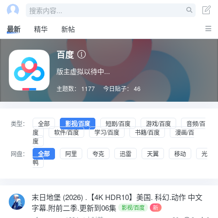
搜索内容...
最新
精华
新帖
百度
版主虚拟以待中...
主题数：
1177
今日贴子：
46
类型：
全部
影视/百度
短剧/百度
游戏/百度
音频/百
度
软件/百度
学习/百度
书籍/百度
漫画/百
度
网盘：
全部
阿里
夸克
迅雷
天翼
移动
光
鸭
末日地堡 (2026) .【4K HDR10】美国. 科幻.动作 中文
字幕.附前二季.更新到06集
影视/百度
新