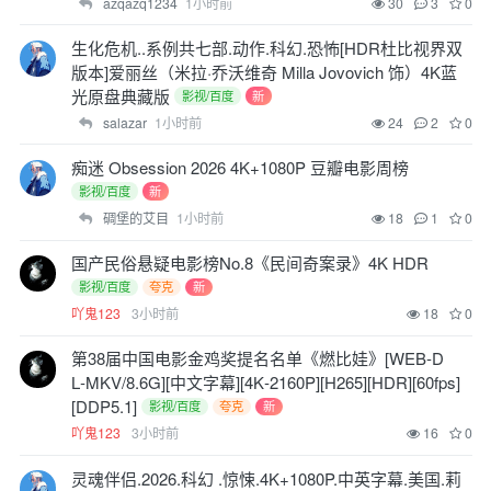
azqazq1234
1小时前
30
3
0
生化危机..系例共七部.动作.科幻.恐怖[HDR杜比视界双
版本]爱丽丝（米拉·乔沃维奇 Milla Jovovich 饰）4K蓝
光原盘典藏版
影视/百度
新
salazar
1小时前
24
2
0
痴迷 Obsession 2026 4K+1080P 豆瓣电影周榜
影视/百度
新
碉堡的艾目
1小时前
18
1
0
国产民俗悬疑电影榜No.8《民间奇案录》4K HDR
影视/百度
夸克
新
吖鬼123
3小时前
18
0
第38届中国电影金鸡奖提名名单《燃比娃》[WEB‑D
L‑MKV/8.6G][中文字幕][4K‑2160P][H265][HDR][60fps]
[DDP5.1]
影视/百度
夸克
新
吖鬼123
3小时前
16
0
灵魂伴侣.2026.科幻 .惊悚.4K+1080P.中英字幕.美国.莉