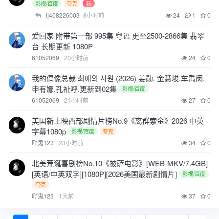
影视/百度
夸克
新
lj408226003
8小时前
24
1
0
爱回家 附带第一部 995集 粤语 更至2500-2866集 翡翠
台 长期更新 1080P
61052069
20小时前
24
0
我的偶像总裁 최애의 사원 (2026) 姜勋. 金慧埈.车禹闵.
申有娜.孔祉呼.更新到02集
影视/百度
61052069
21小时前
27
0
美国新上映西部剧情片榜No.9《离群索金》2026 中英
字幕1080p
影视/百度
夸克
吖鬼123
23小时前
34
0
北美荒诞喜剧榜No.10《披萨电影》[WEB-MKV/7.4GB]
[英语/中英双字][1080P][2026美国最新剧情片]
影视/百度
夸克
吖鬼123
1天前
37
0