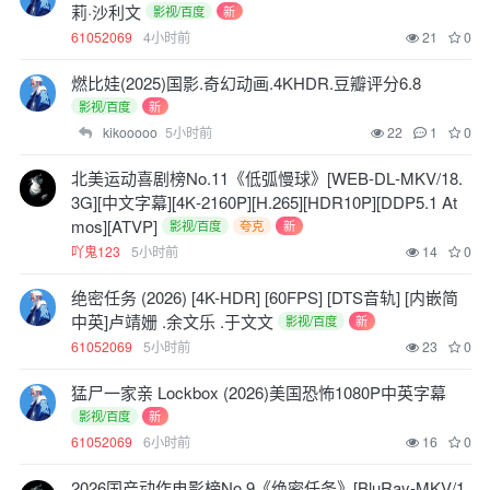
莉·沙利文
影视/百度
新
61052069
4小时前
21
0
燃比娃(2025)国影.奇幻动画.4KHDR.豆瓣评分6.8
影视/百度
新
kikooooo
5小时前
22
1
0
北美运动喜剧榜No.11《低弧慢球》[WEB‑DL‑MKV/18.
3G][中文字幕][4K‑2160P][H.265][HDR10P][DDP5.1 At
mos][ATVP]
影视/百度
夸克
新
吖鬼123
5小时前
14
0
绝密任务 (2026) [4K-HDR] [60FPS] [DTS音轨] [内嵌简
中英]卢靖姗 .余文乐 .于文文
影视/百度
新
61052069
5小时前
23
0
猛尸一家亲 Lockbox (2026)美国恐怖1080P中英字幕
影视/百度
新
61052069
6小时前
16
0
2026国产动作电影榜No.9《绝密任务》[BluRay‑MKV/1