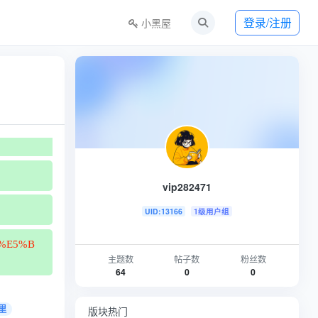
登录/注册
小黑屋
vip282471
UID:13166
1级用户组
ve%E5%B
主题数
帖子数
粉丝数
64
0
0
里
版块热门