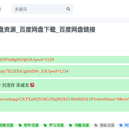
联
盘资源_百度网盘下载_百度网盘链接
oe-Sf59VeBg8UQtOA?pwd=1529
s/1Jqic7Et3ZErGgIrhD9v_EA?pwd=1234
勋 / 刘浩存 宋威龙
.qq.com/webapp/CKTXz0QYJ4G1DqNlJXZ10bh9fZlA18?robotName=Mo
音频/百度
软件/百度
学习/百度
书籍/百度
漫画/百度
阿