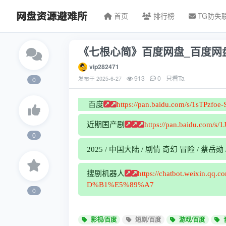
首页
排行榜
TG防失
《七根心简》百度网盘_百度网
vip282471
913
0
只看Ta
发布于
2025-6-27
0
百度
https://pan.baidu.com/s/1sTPzf
近期国产剧
https://pan.baidu.com/
0
2025 / 中国大陆 / 剧情 奇幻 冒险 / 蔡岳
搜剧机器人
https://chatbot.weixin
D%B1%E5%89%A7
0
影视/百度
短剧/百度
游戏/百度