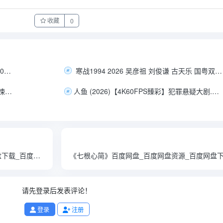
收藏
0
2026豆瓣8.5高分佳作《诺曼底72小时》2160p.WEB-DL.HDR10P.H.265.DDP5.1/24.3G
寒战1994 2026 吴彦祖 刘俊谦 古天乐 国粤双语 4K+1080P 正式版
杀人者的购物中心2.2026.剧情.动作.悬疑.惊悚.韩语中文字幕.更新到06集
人鱼 (2026)【4K60FPS臻彩】犯罪悬疑大剧.刘孜.张开泰.黄杨钿甜.董勇.张帆.更新到10集 链。
《拜六礼拜》百度网盘_百度网盘资源_百度网盘下载_百度网盘链接_百度网盘免费
请先登录后发表评论！
登录
注册