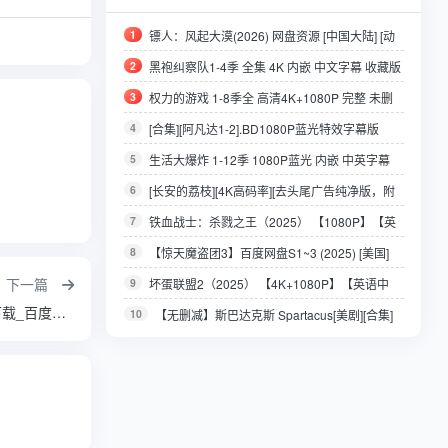
1
镖人：风起大漠(2026) 网盘资源 [中国大陆] [动
作/武侠/古装] 汉语普通话7.5分
2
黑袍纠察队1-4季 全集 4K 内嵌 中文字幕 收藏版
3
权力的游戏 1-8季全 高清4K+1080P 完整 未删
减 中英字幕
4
[合集][阿凡达1-2].BD1080P蓝光特效字幕版
5
生活大爆炸 1-12季 1080P蓝光 内嵌 中英字幕
收藏版
6
[长安的荔枝][4K高码率][去头尾广告纯净版，附
赠马伯庸原版小说，值得珍藏][2025]
7
铁血战士：杀戮之王（2025） 【1080P】【英
语中字】【3.5G】
8
【惊天魔盗团3】百度网盘S1~3 (2025) [美国]
下一篇
[剧情 / 动作 / 犯罪] 英语 (建议先保存再观看)
9
坏蛋联盟2（2025） 【4K+1080P】【英语中
《七根心简》百度网盘_百度网盘资源_百度网盘下载_百度网盘链接
字】【14.4G】
10
【无删减】斯巴达克斯 Spartacus[美剧][合集]
S1-S4