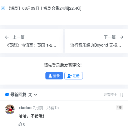
【短剧】08月09日丨短剧合集24部[22.4G]
上一篇
下一篇
《英剧》审讯室：英国 1-2季 冰冰字幕组压制
流行音乐经典Beyond 无损音乐合集 01
请先登录后发表评论！
登录
注册
最新回复
(
3
)
只看楼主
xiadao
7月前
只看Ta
4
楼
哈哈，不错哦！
0