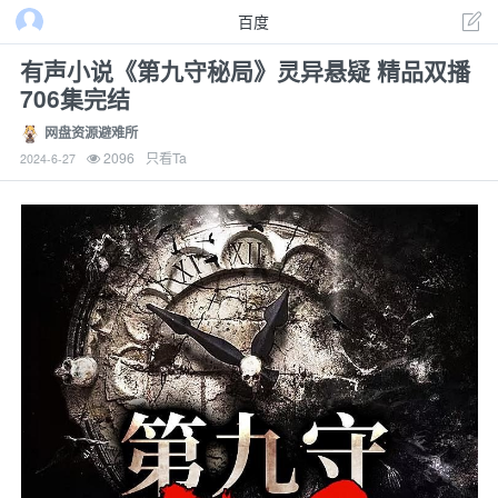
百度
有声小说《第九守秘局》灵异悬疑 精品双播
706集完结
网盘资源避难所
2096
只看Ta
2024-6-27