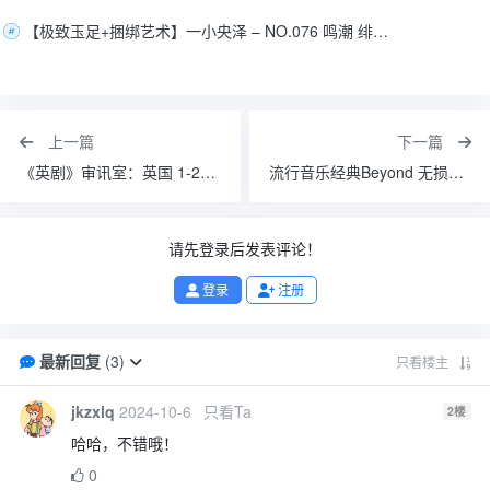
【极致玉足+捆绑艺术】一小央泽 – NO.076 鸣潮 绯雪[111P-1V-2.68G]
上一篇
下一篇
《英剧》审讯室：英国 1-2季 冰冰字幕组压制
流行音乐经典Beyond 无损音乐合集 01
请先登录后发表评论！
登录
注册
最新回复
(
3
)
只看楼主
jkzxlq
2024-10-6
只看Ta
2
楼
哈哈，不错哦！
0