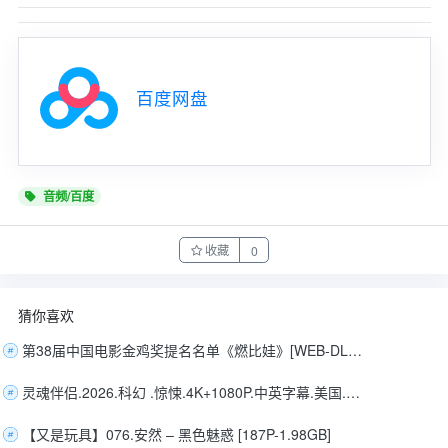
百度网盘
音频/百度
收藏
0
猜你喜欢
第38届中国电影金鸡奖提名名单《燃比娃》[WEB‑DL‑MKV/8.6G][中文字幕][4K‑2160P][H265][HDR][60fps][DDP5.1]
灵魂伴侣.2026.科幻 .惊悚.4K+1080P.中英字幕.美国.莉莉·沙利文
【又是玩具】076.安然 – 黑色魅惑 [187P-1.98GB]