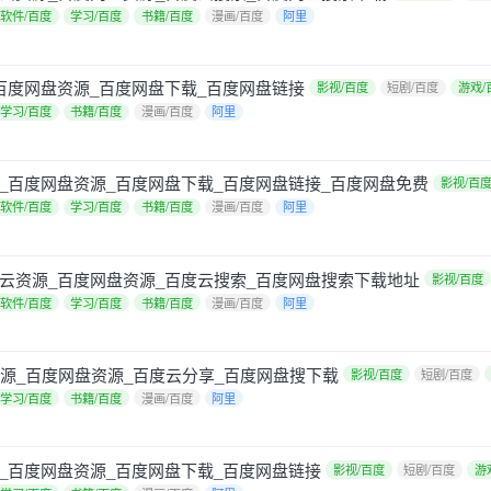
软件/百度
学习/百度
书籍/百度
漫画/百度
阿里
百度网盘资源_百度网盘下载_百度网盘链接
影视/百度
短剧/百度
游戏/
学习/百度
书籍/百度
漫画/百度
阿里
_百度网盘资源_百度网盘下载_百度网盘链接_百度网盘免费
影视/百
软件/百度
学习/百度
书籍/百度
漫画/百度
阿里
云资源_百度网盘资源_百度云搜索_百度网盘搜索下载地址
影视/百度
软件/百度
学习/百度
书籍/百度
漫画/百度
阿里
资源_百度网盘资源_百度云分享_百度网盘搜下载
影视/百度
短剧/百度
学习/百度
书籍/百度
漫画/百度
阿里
_百度网盘资源_百度网盘下载_百度网盘链接
影视/百度
短剧/百度
游