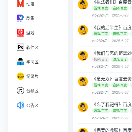
《执法者们》百度云
动漫
游戏/百度
音频/百度
vip282471
2025-6-27
剧集
《我的后半生》百度
游戏
游戏/百度
音频/百度
vip282471
2025-6-27
软件区
《我们与恶的距离2
短剧/百度
游戏/百度
学习区
vip282471
2025-6-27
纪录片
《念无双》百度云资
游戏/百度
音频/百度
音频区
vip282471
2025-6-27
《忘了我记得》百度
公告区
游戏/百度
音频/百度
vip282471
2025-6-27
《完美的救赎》百度