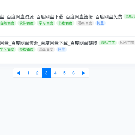
盘_百度网盘资源_百度网盘下载_百度网盘链接_百度网盘免费
影视/
音频/百度
软件/百度
学习/百度
书籍/百度
漫画/百度
阿里
网盘_百度网盘资源_百度网盘下载_百度网盘链接
影视/百度
短剧/百度
学习/百度
书籍/百度
漫画/百度
阿里
◀
1
2
3
4
5
6
▶