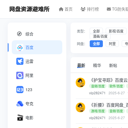
首页
排行榜
TG防失
类型：
全部
影视/百度
综合
漫画/百度
网盘：
全部
阿里
百度
迅雷
最新
精华
新帖
阿里
《护宝寻踪》百度云
音频/百度
软件/百度
123
vip282471
2025-6-27
夸克
《折腰》百度网盘_
游戏/百度
音频/百度
电影
vip282471
2025-6-27