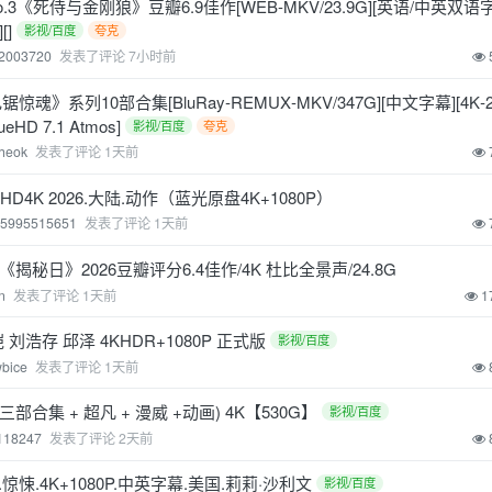
《死侍与金刚狼》豆瓣6.9佳作[WEB-MKV/23.9G][英语/中英双语字幕]
[]
影视/百度
夸克
h2003720
发表了评论
7小时前
惊魂》系列10部合集[BluRay‑REMUX‑MKV/347G][中文字幕][4K‑21
eHD 7.1 Atmos]
影视/百度
夸克
jheok
发表了评论
1天前
D4K 2026.大陆.动作（蓝光原盘4K+1080P）
15995515651
发表了评论
1天前
秘日》2026豆瓣评分6.4佳作/4K 杜比全景声/24.8G
in
发表了评论
1天前
1
恺 刘浩存 邱泽 4KHDR+1080P 正式版
影视/百度
wbice
发表了评论
1天前
合集 + 超凡 + 漫威 +动画) 4K【530G】
影视/百度
118247
发表了评论
2天前
 .惊悚.4K+1080P.中英字幕.美国.莉莉·沙利文
影视/百度