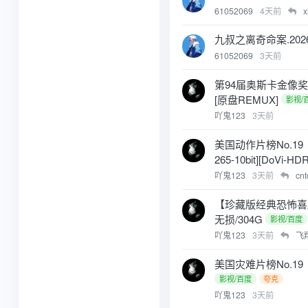
61052069
4天前
x
九叔之离奇命案.2026
61052069
3天前
第94届奥斯卡金像奖获奖
[原盘REMUX]
影视/
吖鬼123
3天前
美国动作片榜No.19《一
265-10bit][DoVi-HD
吖鬼123
3天前
cn
【珍藏版经典恐怖喜剧】
无损/304G
影视/百度
吖鬼123
3天前
飞
美国灾难片榜No.19《超级
影视/百度
夸克
吖鬼123
3天前