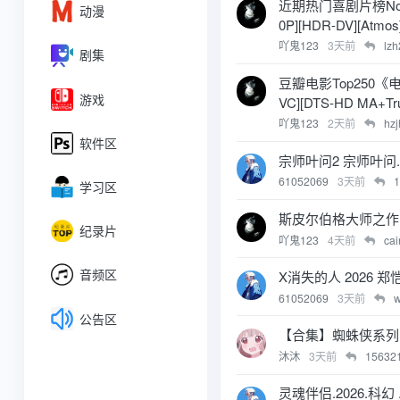
近期热门喜剧片榜No.3
动漫
0P][HDR-DV][Atmos]
吖鬼123
3天前
lz
剧集
豆瓣电影Top250《电锯
游戏
VC][DTS‑HD MA+Tru
吖鬼123
2天前
hz
软件区
宗师叶问2 宗师叶问.H
61052069
3天前
学习区
斯皮尔伯格大师之作《揭
纪录片
吖鬼123
4天前
ca
音频区
X消失的人 2026 郑
61052069
3天前
公告区
【合集】蜘蛛侠系列三部
沐沐
3天前
15632
灵魂伴侣.2026.科幻