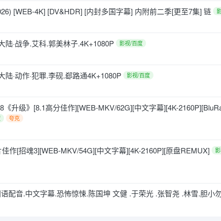
6) [WEB-4K] [DV&HDR] [内封多国字幕] 内附前二季[更至7集] 链
大陆·战争.艾科.郭美林子.4K+1080P
影视/百度
大陆·动作·犯罪.李砚.郄路通4K+1080P
影视/百度
升级》[8.1高分佳作][WEB-MKV/62G][中文字幕][4K-2160P][BluR
度
夸克
[招魂3][WEB-MKV/54G][中文字幕][4K-2160P][原盘REMUX]
影
.国语配音.中文字幕.恐怖惊悚.陈国坤 文健 .于荣光 .张智尧 .林雪.胆小