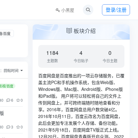
登录/注册
小黑屋
板块介绍
籍/百度
1184
4
0
主题数
今日贴子
今日主题
序：
回帖时间
百度网盘是百度推出的一项云存储服务，已覆
盖主流PC和手机操作系统，包含Web版、
影视/百度
Windows版、Mac版、Android版、iPhone版
和iPad版。 用户将可以轻松将自己的文件上
40
6
0
传到网盘上，并可跨终端随时随地查看和分
享。2016年，百度网盘总用户数突破4亿。
光版
2016年10月11日，百度云改名为百度网盘，
此后会更加专注发展个人存储、备份功能。
80
3
0
2021年5月18日，百度网盘TV版正式上线。
12月20日，百度网盘青春版开启众测。 2022