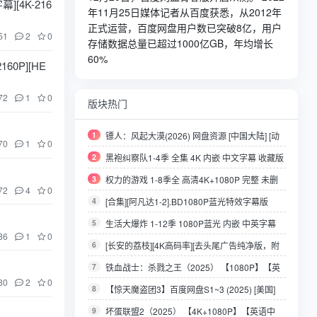
[4K-216
年11月25日媒体记者从百度获悉，从2012年
正式运营，百度网盘用户数已突破8亿，用户
51
2
0
存储数据总量已超过1000亿GB，年均增长
60%
60P][HE
72
1
0
版块热门
1
镖人：风起大漠(2026) 网盘资源 [中国大陆] [动
70
1
0
作/武侠/古装] 汉语普通话7.5分
2
黑袍纠察队1-4季 全集 4K 内嵌 中文字幕 收藏版
3
权力的游戏 1-8季全 高清4K+1080P 完整 未删
72
4
0
减 中英字幕
4
[合集][阿凡达1-2].BD1080P蓝光特效字幕版
5
生活大爆炸 1-12季 1080P蓝光 内嵌 中英字幕
86
1
0
收藏版
6
[长安的荔枝][4K高码率][去头尾广告纯净版，附
赠马伯庸原版小说，值得珍藏][2025]
7
铁血战士：杀戮之王（2025） 【1080P】【英
80
2
0
语中字】【3.5G】
8
【惊天魔盗团3】百度网盘S1~3 (2025) [美国]
[剧情 / 动作 / 犯罪] 英语 (建议先保存再观看)
9
坏蛋联盟2（2025） 【4K+1080P】【英语中