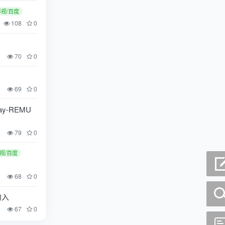
影视/百度
108
0
70
0
69
0
ay-REMU
79
0
视/百度
68
0
勿入
67
0