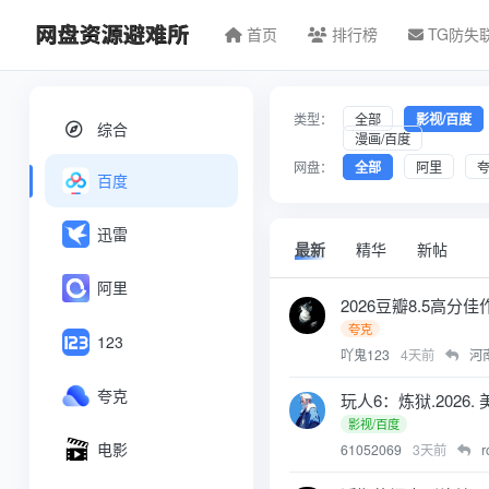
首页
排行榜
TG防失
类型：
全部
影视/百度
综合
漫画/百度
网盘：
全部
阿里
百度
迅雷
最新
精华
新帖
阿里
2026豆瓣8.5高分佳作《
夸克
123
吖鬼123
4天前
河
夸克
玩人6：炼狱.2026.
影视/百度
电影
61052069
3天前
r