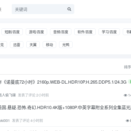
联
短剧/百度
游戏/百度
音频/百度
软件/百度
学习/百度
书
夸克
迅雷
天翼
移动
光鸭
排
诺曼底72小时》2160p.WEB-DL.HDR10P.H.265.DDP5.1/24.3G
南人偷飞碟
发表了评论
2小时前
1
 美国.悬疑.恐怖.奇幻.HDR10.4K版+1080P.中英字幕附全系列全集蓝
oki001
发表了评论
4小时前