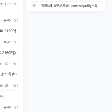
72
7
0
字】【14.4G】
10
【无删减】斯巴达克斯 Spartacus[美剧][合集]
S1-S4
65
0
2160P]
47
0
160P][x
81
1
0
杜比全景声-
89
1
0
R]
66
0