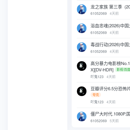
龙之家族 第三季 (202
61052069
4天前
浴血忠魂(2026)中国
61052069
4天前
毒战行动(2026)中国
61052069
4天前
高分暴力电影榜No.18《
X][DV-HDR]
影视/百
吖鬼123
4天前
豆瓣评分6.5分恐怖片佳作
夸克
吖鬼123
4天前
僵尸大时代.1080P
61052069
5天前