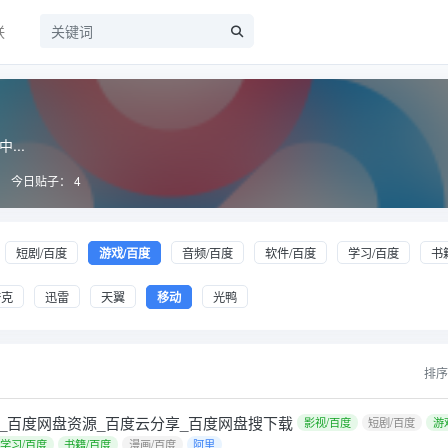
联
...
今日贴子：
4
短剧/百度
游戏/百度
音频/百度
软件/百度
学习/百度
书
夸克
迅雷
天翼
移动
光鸭
排
_百度网盘资源_百度云分享_百度网盘搜下载
影视/百度
短剧/百度
游
学习/百度
书籍/百度
漫画/百度
阿里