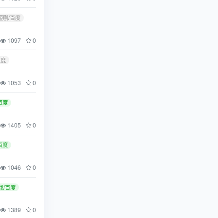
短剧/百度
1097
0
百度
1053
0
百度
1405
0
百度
1046
0
戏/百度
1389
0