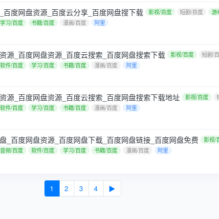
_百度网盘资源_百度云分享_百度网盘搜下载
影视/百度
短剧/百度
游
学习/百度
书籍/百度
漫画/百度
阿里
资源_百度网盘资源_百度云搜索_百度网盘搜索下载
影视/百度
短剧/
软件/百度
学习/百度
书籍/百度
漫画/百度
阿里
资源_百度网盘资源_百度云搜索_百度网盘搜索下载地址
影视/百度
软件/百度
学习/百度
书籍/百度
漫画/百度
阿里
盘_百度网盘资源_百度网盘下载_百度网盘链接_百度网盘免费
影视/
音频/百度
软件/百度
学习/百度
书籍/百度
漫画/百度
阿里
1
2
3
4
▶