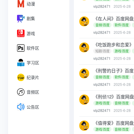
动漫
vip282471
2025-6-28
《在人间》百度网盘
剧集
音频/百度
软件/百度
vip282471
2025-6-28
游戏
《吃饭跑步和恋爱》
软件区
短剧/百度
游戏/百度
vip282471
2025-6-28
学习区
《刑警的日子》百度
纪录片
音频/百度
软件/百度
vip282471
2025-6-28
音频区
《刑侦12》百度网
游戏/百度
音频/百度
公告区
vip282471
2025-6-28
《值得爱》百度网盘
游戏/百度
音频/百度