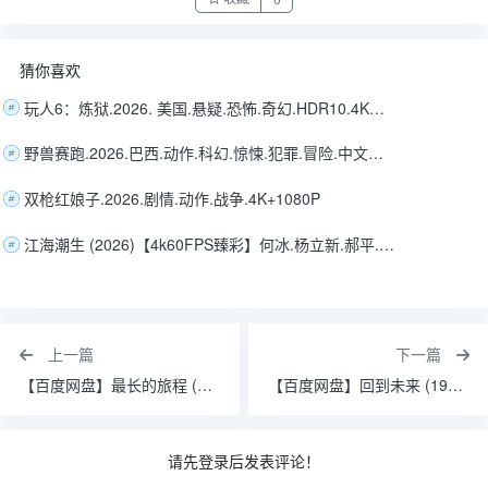
猜你喜欢
玩人6：炼狱.2026. 美国.悬疑.恐怖.奇幻.HDR10.4K版+1080P.中英字幕附全系列全集蓝光版
野兽赛跑.2026.巴西.动作.科幻.惊悚.犯罪.冒险.中文字幕
双枪红娘子.2026.剧情.动作.战争.4K+1080P
江海潮生 (2026)【4k60FPS臻彩】何冰.杨立新.郝平.王鸥.历史古装更新到26集
上一篇
下一篇
【百度网盘】最长的旅程 (2015)
【百度网盘】回到未来 (1985)
请先登录后发表评论！