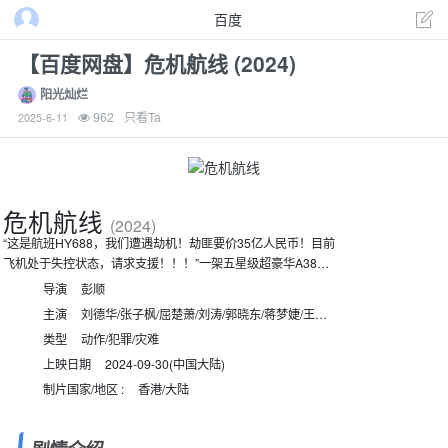
百度
【百度网盘】危机航线 (2024)
阳光灿烂
962
只看Ta
2025-6-11
危机航线
(2024)
“这是航班HY688，我们遭遇劫机！劫匪要价35亿人民币！目前
飞机处于失控状态，请求支援！！！”一架五星级超豪华A380
客机在国际首航途中遭遇暴力劫机，整架飞机被杀意笼罩。机
导演
彭顺
舱内，国际安保专家高皓军（刘德华 饰）正在和疯批悍匪团周
主演
刘德华/张子枫/屈楚萧/刘涛/郭晓东/蒋梦婕/王耀
旋，他的女儿小军（张子枫 饰）被绑为人质，性命岌岌可危。
庆/姜超/王龙正/张扬/张垚/周兴哲/白鸽/高曙光/李滨/刘之
类型
动作/犯罪/灾难
劫匪头目Mike（屈楚萧 饰）要价35亿人民币，全机乘客沦为他
冰
的筹码和玩具。女儿和前妻傅源（刘涛 饰）先后落入魔爪，暴
上映日期
2024-09-30(中国大陆)
躁杀神高晧军开启极限反杀模式，一场高空追杀就此展开。此
制片国家/地区 :
香港/大陆
时机舱内已是浓烟滚滚，坠机只是时间问题！全机乘客能否安
全降落，这架摇摇欲坠的豪华客机究竟是最后的栖身之所还是
坠入地狱的幽灵航班？