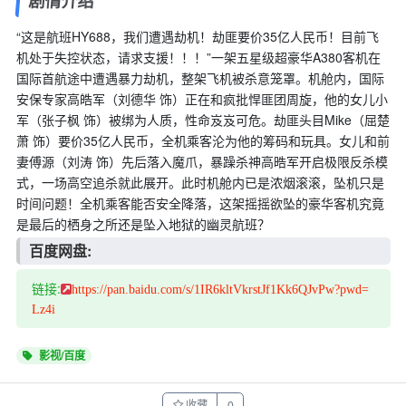
剧情介绍
“这是航班HY688，我们遭遇劫机！劫匪要价35亿人民币！目前飞
机处于失控状态，请求支援！！！”一架五星级超豪华A380客机在
国际首航途中遭遇暴力劫机，整架飞机被杀意笼罩。机舱内，国际
安保专家高皓军（刘德华 饰）正在和疯批悍匪团周旋，他的女儿小
军（张子枫 饰）被绑为人质，性命岌岌可危。劫匪头目Mike（屈楚
萧 饰）要价35亿人民币，全机乘客沦为他的筹码和玩具。女儿和前
妻傅源（刘涛 饰）先后落入魔爪，暴躁杀神高晧军开启极限反杀模
式，一场高空追杀就此展开。此时机舱内已是浓烟滚滚，坠机只是
时间问题！全机乘客能否安全降落，这架摇摇欲坠的豪华客机究竟
是最后的栖身之所还是坠入地狱的幽灵航班？
百度网盘:
链接:
https://pan.baidu.com/s/1IR6kltVkrstJf1Kk6QJvPw?pwd=
Lz4i
影视/百度
收藏
0