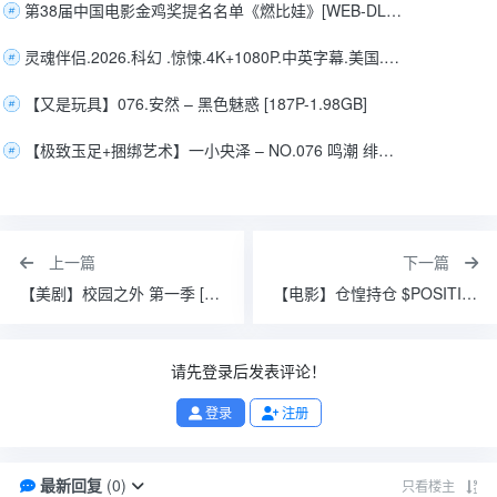
第38届中国电影金鸡奖提名名单《燃比娃》[WEB‑DL‑MKV/8.6G][中文字幕][4K‑2160P][H265][HDR][60fps][DDP5.1]
灵魂伴侣.2026.科幻 .惊悚.4K+1080P.中英字幕.美国.莉莉·沙利文
【又是玩具】076.安然 – 黑色魅惑 [187P-1.98GB]
【极致玉足+捆绑艺术】一小央泽 – NO.076 鸣潮 绯雪[111P-1V-2.68G]
上一篇
下一篇
【美剧】校园之外 第一季 [2026][剧情 爱情 运动 美国]【全8集】
【电影】仓惶持仓 $POSITIONS (2025)[喜剧 惊悚 美国]
请先登录后发表评论！
登录
注册
最新回复
(
0
)
只看楼主