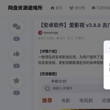
首页
排行榜
TG防失
【安卓软件】爱影视 v3.8.8 去
xiaoyangq
421
0
只看Ta
发布于
2月前
0
【详情介绍】
一款领先的安卓影视应用，为用户提供了无限的
信息类视频，爱影视都能满足你的各种观影需?
0
【资源截图】
0