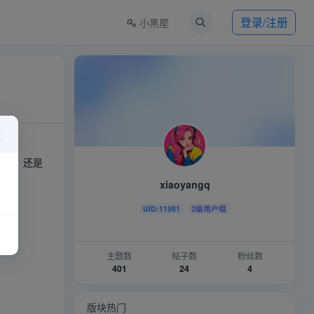
登录/注册
小黑屋
×
动画，还是
xiaoyangq
UID:11981
2级用户组
主题数
帖子数
粉丝数
401
24
4
版块热门