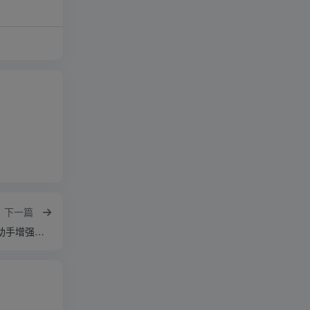
下一篇
【安卓软件】抖音APP(抖音最新版) v38.3.0 抖音助手增强版（4.1GB）