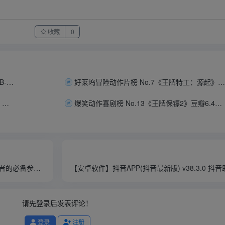
收藏
0
经典B级恐怖电影《月光光心慌慌：杀戮[WEB-MKV/60G][中文字幕][4K-2160P][原盘REMUX]
好莱坞冒险动作片榜 No.7《王牌特工：源起》[WEB-MKV/60G][中文字幕][4K-2160P][原盘REMUX]
豆瓣7.2佳作：利未记 (2026) 丨爱情 / 科幻丨澳大利亚电影丨中英字幕丨7.6G
爆笑动作喜剧榜 No.13《王牌保镖2》豆瓣6.4佳作[WEB-MKV/61G][中文字幕][4K-2160P][原盘REMUX]
【安卓软件】Eudic 欧路词典 v26.3.1 英语学习者的必备参考软件，去广告解锁版（149.30MB）
请先登录后发表评论！
登录
注册