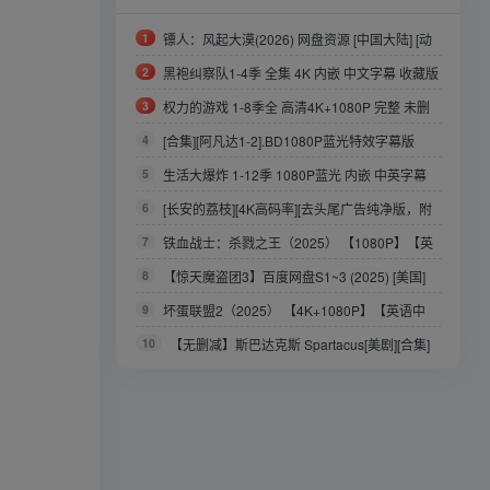
1
镖人：风起大漠(2026) 网盘资源 [中国大陆] [动
作/武侠/古装] 汉语普通话7.5分
2
黑袍纠察队1-4季 全集 4K 内嵌 中文字幕 收藏版
3
权力的游戏 1-8季全 高清4K+1080P 完整 未删
减 中英字幕
4
[合集][阿凡达1-2].BD1080P蓝光特效字幕版
5
生活大爆炸 1-12季 1080P蓝光 内嵌 中英字幕
收藏版
6
[长安的荔枝][4K高码率][去头尾广告纯净版，附
赠马伯庸原版小说，值得珍藏][2025]
7
铁血战士：杀戮之王（2025） 【1080P】【英
语中字】【3.5G】
8
【惊天魔盗团3】百度网盘S1~3 (2025) [美国]
[剧情 / 动作 / 犯罪] 英语 (建议先保存再观看)
9
坏蛋联盟2（2025） 【4K+1080P】【英语中
字】【14.4G】
10
【无删减】斯巴达克斯 Spartacus[美剧][合集]
S1-S4