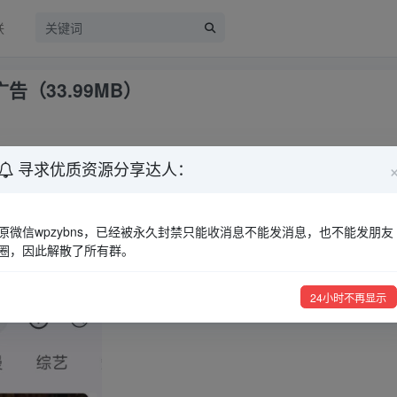
联
广告（33.99MB）
寻求优质资源分享达人：
观影乐趣和便捷的追剧体验。 无论你是喜欢电影、电视剧、综艺节目、
原微信wpzybns，已经被永久封禁只能收消息不能发消息，也不能发朋友
圈，因此解散了所有群。
24小时不再显示