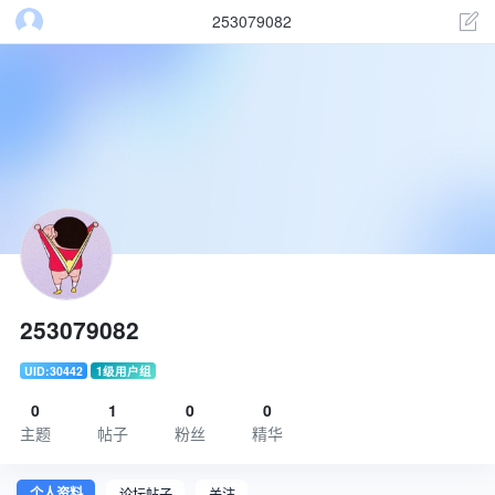
253079082
253079082
UID:30442
1级用户组
0
1
0
0
主题
帖子
粉丝
精华
个人资料
论坛帖子
关注