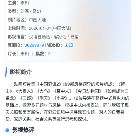
主演：
未知
类型：
动画 / 奇幻
制片地区：
中国大陆
上映时间：
2026-01-01(中国大陆)
影视语言：
汉语普通话 / 客家话 / 粤语
豆瓣ID：
36299879
IMDbID：
未知
片长：
未知 丨
集数：
9
影视简介
动画短片集《中国奇谭2》由9部风格迥异的短片组成：《拜
山》《大贵人》《大鸟》《耳中人》《今日动物园》《如何成为三
条龙》《三郎》《刑天》《小雪》。12位导演在延续中式想象力的
基础上，探索多元题材与风格，挖掘中式内核表达，同时增强了现
实关照和寓言属性，在奇幻语境中探寻现实命题，对人的自我身
份、家庭关系、社会关系等进行思考和探讨。
影视热评