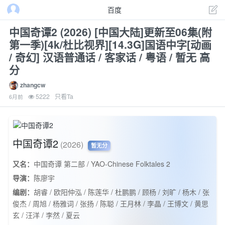
百度
中国奇谭2 (2026) [中国大陆]更新至06集(附
第一季)[4k/杜比视界][14.3G]国语中字[动画
/ 奇幻] 汉语普通话 / 客家话 / 粤语 / 暂无 高
分
zhangcw
5222
只看Ta
6月前
中国奇谭2
(2026)
暂无分
又名：
中国奇谭 第二部 / YAO-Chinese Folktales 2
导演：
陈廖宇
编剧：
胡睿 / 欧阳仲泓 / 陈莲华 / 杜鹏鹏 / 顾杨 / 刘旷 / 杨木 / 张
俊杰 / 周旭 / 杨雅词 / 张扬 / 陈聪 / 王月林 / 李晶 / 王博文 / 黄思
玄 / 汪洋 / 李然 / 夏云