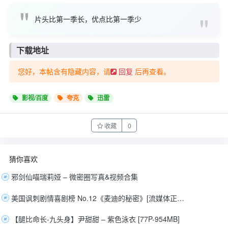
片头比第一季长，优点比第一季少
下载地址
您好，本帖含有隐藏内容，请
后再查看。
回复
影视/百度
夸克
迅雷
收藏
0
猜你喜欢
邪剑仙喵瑞莉娅 – 微密圈写真&视频合集
美国讽刺剧情喜剧榜 No.12《麦迪的秘密》[流媒体正式版][自压中英字幕][2026]
【腿比命长-九头身】尹甜甜 – 紫色泳衣 [77P-954MB]