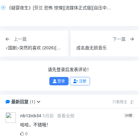
《疑婴夜生》[芬兰 恐怖 惊悚][流媒体正式版][自压中英字幕][2026]
上一篇
下一篇
<国剧>突然的喜欢 (2026)[爱情 剧情][陈星旭 王玉雯 马思超 曾梦雪]4K 超前24全
成名曲无损音乐
请先登录后发表评论！
登录
注册
最新回复
(
1
)
只看楼主
nb12nb34
5月前
查看全部
34
楼
哈哈，不错哦！
0