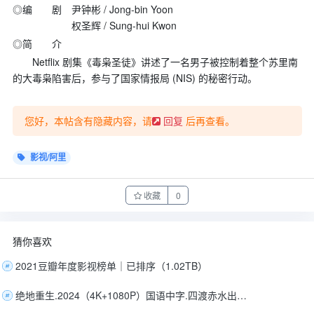
◎编 剧 尹钟彬 / Jong-bin Yoon
权圣辉 / Sung-hui Kwon
◎简 介
Netflix 剧集《毒枭圣徒》讲述了一名男子被控制着整个苏里南
的大毒枭陷害后，参与了国家情报局 (NIS) 的秘密行动。
您好，本帖含有隐藏内容，请
后再查看。
回复
影视/阿里
收藏
0
猜你喜欢
2021豆瓣年度影视榜单｜已排序（1.02TB）
绝地重生.2024（4K+1080P）国语中字.四渡赤水出奇兵