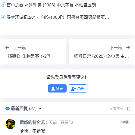
首尔之春 서울의 봄 (2023) 中文字幕 本站自压制
寻梦环游记.2017（4K+1080P）国粤台英四语简繁英字.豆瓣9.1分
上一篇
下一篇
《德剧》生物黑客 1-2季
卿卿日常 (2022) 全40集 主演: 白敬亭 / 田曦薇
请先登录后发表评论！
登录
注册
最新回复
(
27
)
只看楼主
愤怒的特仑苏
5天前
只看Ta
28
楼
哈哈，不错哦！