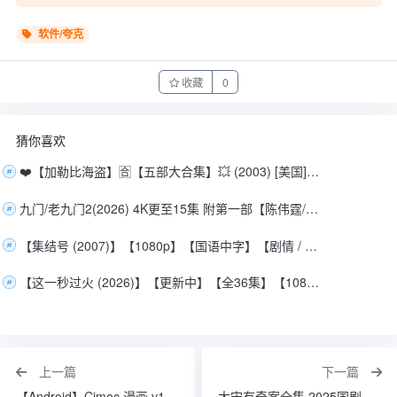
软件/夸克
收藏
0
猜你喜欢
❤️【加勒比海盗】🈴【五部大合集】💥 (2003) [美国] [动作/奇幻/冒险] 4K REMUX原盘 杜比视界 国英音轨 内封特效字幕【308GB】
九门/老九门2(2026) 4K更至15集 附第一部【陈伟霆/陈瑶/曾舜晞】【盗墓笔记系列】
【集结号 (2007)】【1080p】【国语中字】【剧情 / 战争 / 传记 / 历史】【纯净分享】【无水印】【珍藏版】【17.6G】
【这一秒过火 (2026)】【更新中】【全36集】【1080P高码】【国语中字】【单集/0.5G】【大陆：剧情 / 爱情 】【主演: 张凌赫 / 王楚然】
上一篇
下一篇
【Android】Cimoc 漫画 v1.7.240 去广告纯净版内置多图源
大宋有奇案全集 2025国剧 BD1080P 国语中字