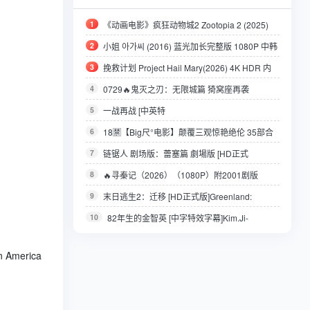
1
《动画电影》疯狂动物城2 Zootopia 2 (2025)
2160P+HDR H265 DDP5.1 普通话
2
小姐 아가씨 (2016) 蓝光加长完整版 1080P 中韩
特效字幕+导评
3
挽救计划 Project Hail Mary(2026) 4K HDR 内
封简英双语字幕 【39G】
4
0729🔥鬼灭之刃：无限城篇 猗窝座再袭
（2025）（1080正式版）内附国语（附鬼灭之刃全
5
一战再战 [中英特
系列）日语 / 8.8 高分
效].2025.HD1080P.X265.10Bit.AC3.DDP5.1.Englis
6
18🈲【Big尺°电影】颠覆三观惊艳绝伦 35部合
h.CHS-ENG.JKYY[11G]
集[137GB]
7
链锯人 剧场版：蕾塞篇 劇場版 [HD正式
版]Chainsaw.Man.2025.HD1080P.X265.CHS-
8
🔥寻秦记（2026）（1080P）附2001剧版
ENG.JKYY[5.1G]
4K【古天乐/林峯/宣萱】【动作/奇幻/古装】
9
末日逃生2：迁移 [HD正式版]Greenland:
Migration.2026.HD1080P.English.JKYY[4.7G]
10
82年生的金智英 [中字特效字幕]Kim.Ji-
young.Born.1982.2019.BD1080P.Korean.CHS.JKY
merica
Y[3.5G]