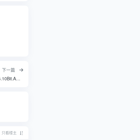
险] 英语
下一篇
特工同盟 [中文字幕]Old.Guy.2024.BD1080P.X265.10Bit.AC3.DDP5.1.English.CHS-ENG.JKYY[2.7G]
只看楼主