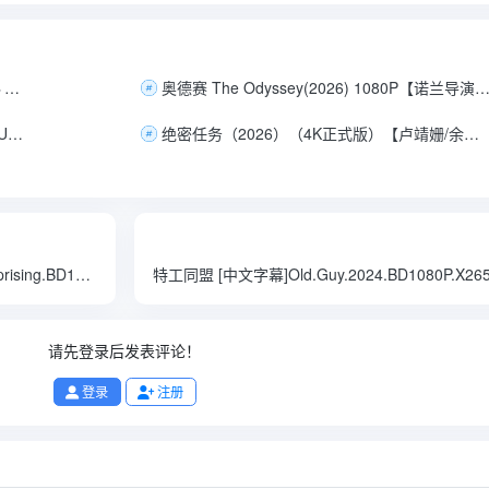
🈴超级电影合集🈴 经典明星电影•4K修复版🌷豆瓣250部高分电影合集【4K蓝光】【内封中字】【2.5T】成龙 刘德华 李连杰 李小龙 张国荣 周润发 周星驰
奥德赛 The Odyssey(2026) 1080P【诺兰导演作品】[美国/英国] [动作/历史/奇幻/冒
阳光姐妹淘[2011]导演剪辑版[蓝光原盘REMUX][次世代环绕声5.1]内封简繁字幕[29.6G]
绝密任务（2026）（4K正式版）【卢靖姗/余文乐/于文文】【大陆/动作/战争/犯罪】
[合集]环太平洋1-2[中英特效字幕]Pacific.Rim.Uprising.BD1080P.10Bit.English.JKYY[13.1G][百度/夸克]
请先登录后发表评论！
登录
注册