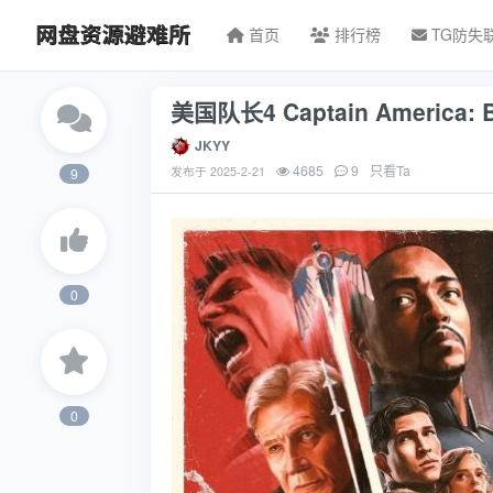
首页
排行榜
TG防失
美国队长4 Captain America:
JKYY
4685
9
只看Ta
发布于
2025-2-21
9
0
0