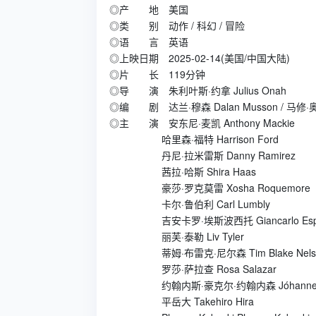
◎产 地 美国
◎类 别 动作 / 科幻 / 冒险
◎语 言 英语
◎上映日期 2025-02-14(美国/中国大陆)
◎片 长 119分钟
◎导 演 朱利叶斯·约拿 Julius Onah
◎编 剧 达兰·穆森 Dalan Musson / 马修·奥尔顿
◎主 演 安东尼·麦凯 Anthony Mackie
哈里森·福特 Harrison Ford
丹尼·拉米雷斯 Danny Ramirez
茜拉·哈斯 Shira Haas
豪莎·罗克莫雷 Xosha Roquemore
卡尔·鲁伯利 Carl Lumbly
吉安卡罗·埃斯波西托 Giancarlo Espos
丽芙·泰勒 Liv Tyler
蒂姆·布雷克·尼尔森 Tim Blake Nels
罗莎·萨拉查 Rosa Salazar
约翰内斯·豪克尔·约翰内森 Jóhannes Hauk
平岳大 Takehiro Hira