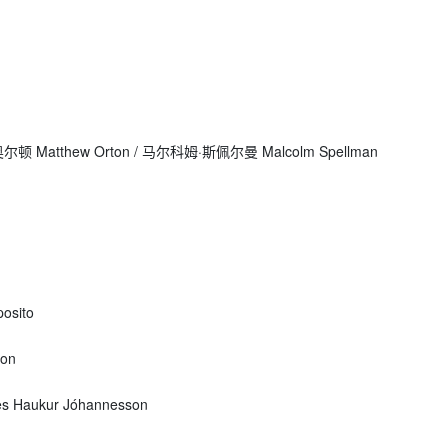
 Matthew Orton / 马尔科姆·斯佩尔曼 Malcolm Spellman
ito
on
ur Jóhannesson