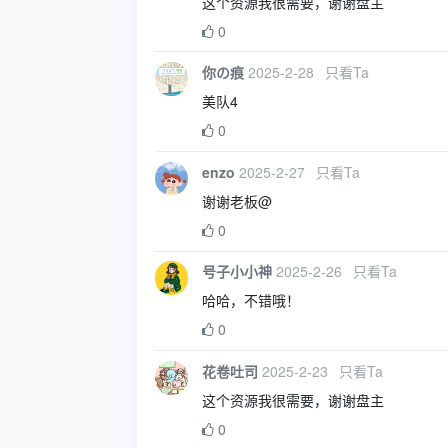
这个资源我很需要，谢谢盘主
0
你の痕
2025-2-28
只看Ta
美队4
0
enzo
2025-2-27
只看Ta
谢谢老板@
0
号子小小神
2025-2-26
只看Ta
哈哈，不错哦！
0
花卷吐司
2025-2-23
只看Ta
这个资源我很需要，谢谢盘主
0