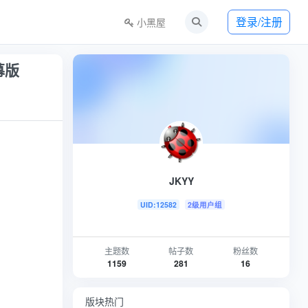
登录/注册
小黑屋
字幕版
JKYY
UID:12582
2级用户组
主题数
帖子数
粉丝数
1159
281
16
版块热门