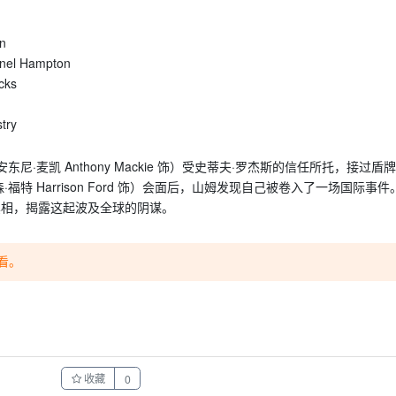
n
 Hampton
cks
try
·麦凯 Anthony Mackie 饰）受史蒂夫·罗杰斯的信任所托，接过盾
特 Harrison Ford 饰）会面后，山姆发现自己被卷入了一场国际事
真相，揭露这起波及全球的阴谋。
看。
收藏
0