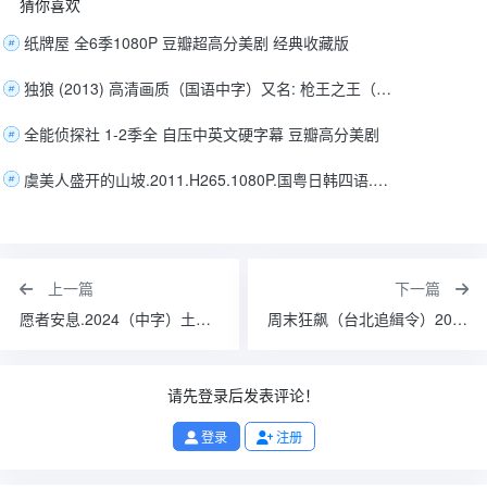
猜你喜欢
纸牌屋 全6季1080P 豆瓣超高分美剧 经典收藏版
独狼 (2013) 高清画质（国语中字）又名: 枪王之王（8.9GB）主演: 祖峰 / 颜丹晨 / 史光辉
全能侦探社 1-2季全 自压中英文硬字幕 豆瓣高分美剧
虞美人盛开的山坡.2011.H265.1080P.国粤日韩四语.中日特效字幕
上一篇
下一篇
愿者安息.2024（中字）土耳其炸裂的丧尸爱情
周末狂飙（台北追緝令）2024（4K+1080P）中字
请先登录后发表评论！
登录
注册