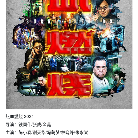
热血燃烧
2024
导演：钱国伟
/
张成
/
金鑫
主演：陈小春
/
谢天华
/
冯萌梦
/
林晓峰
/
朱永棠