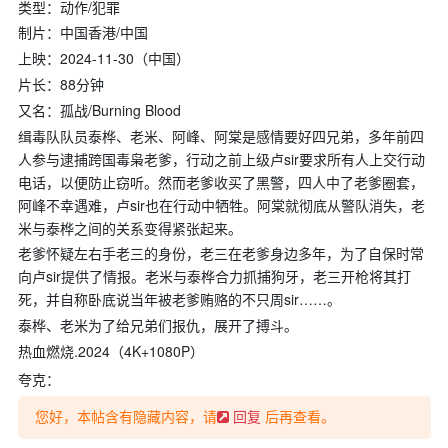
类型：动作
/
犯罪
制片：中国香港
/
中国
上映：
2024-11-30
（中国）
片长：
88
分钟
又名：孤战
/Burning Blood
缉毒队队员泰桦、老米、阿峰、阿棠是感情要好四兄弟，多年前四
人参与逮捕跨国毒枭老爹，行动之前上级卢
sir
要求所有人上交行动
电话，以便防止窃听。然而老爹收买了黑警，四人中了老爹圈套，
阿峰不幸遇难，卢
sir
也在行动中牺牲。阿棠就彻底从警队消失，老
米与泰桦之间的关系变得紧张起来。
老爹怀疑左右手老三的身份，老三在老爹身边多年，为了自保时常
向卢
sir
提供了情报。老米与泰桦合力抓捕狗牙，老三开枪将其打
死，并自称卧底说当年被老爹贿赂的不只周
sir……
。
泰桦、老米为了给兄弟们报仇，展开了搏斗。
热血燃烧
.2024
（
4K+1080P
）
夸克：
您好，本帖含有隐藏内容，请
后再查看。
回复