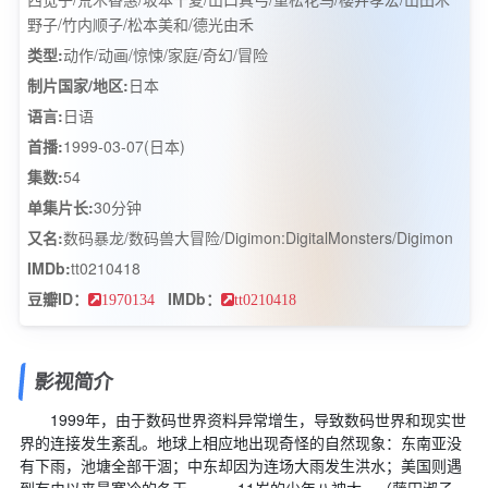
野子/竹内顺子/松本美和/德光由禾
类型:
动作/动画/惊悚/家庭/奇幻/冒险
制片国家/地区:
日本
语言:
日语
首播:
1999-03-07(日本)
集数:
54
单集片长:
30分钟
又名:
数码暴龙/数码兽大冒险/Digimon:DigitalMonsters/Digimon
IMDb:
tt0210418
豆瓣ID：
IMDb：
1970134
tt0210418
影视简介
1999年，由于数码世界资料异常增生，导致数码世界和现实世
界的连接发生紊乱。地球上相应地出现奇怪的自然现象：东南亚没
有下雨，池塘全部干涸；中东却因为连场大雨发生洪水；美国则遇