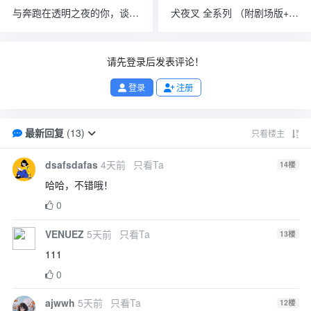
与奔跑在透明之夜的你，谈一场看不见的恋爱 (2026) [1080P] [内封简繁]
犬夜叉 全系列 （附剧场版+完结篇+国日语版+夜叉姬1-2季+漫画） [日本] [剧情/爱情/动画/惊悚/奇幻/冒险] 日语/英语 9.2分
请先登录后发表评论！
登录
注册
最新回复
(
13
)
只看楼主
dsafsdafas
4天前
只看Ta
14
楼
哈哈，不错哦！
0
VENUEZ
5天前
只看Ta
13
楼
111
0
ajwwh
5天前
只看Ta
12
楼