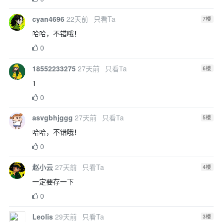
cyan4696
22天前
只看Ta
7
楼
哈哈，不错哦！
0
18552233275
27天前
只看Ta
6
楼
1
0
asvgbhjggg
27天前
只看Ta
5
楼
哈哈，不错哦！
0
赵小云
27天前
只看Ta
4
楼
一定要存一下
0
Leolis
29天前
只看Ta
3
楼