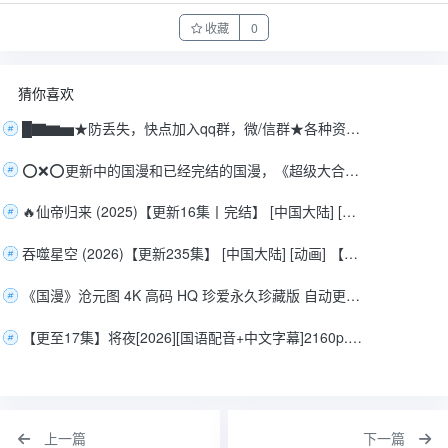
收藏
0
猜你喜欢
█▇▆▅★防丢失，快点加入qq群，微/信群★各种资源大佬请进群▅▆▇█
⭕️❌⭕️更新中的国漫和已经完结的国漫，《超级大合集》
🔥仙帝归来 (2025)【更新16集丨完结】 [中国大陆] [动作 / 动画 / 奇幻]【4K】🔥
吞噬星空 (2026)【更新235集】 [中国大陆] [动画] 【4K】
《国漫》沧元图 4K 高码 HQ 珍爱永久珍藏版 自动更新中-------
【更至17集】将夜[2026][国语配音+中文字幕]2160p.WEB-DL单集2G
上一篇
下一篇