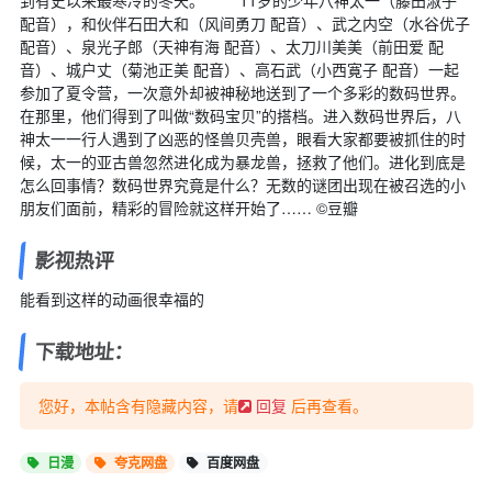
到有史以来最寒冷的冬天。 11岁的少年八神太一（藤田淑子
配音），和伙伴石田大和（风间勇刀 配音）、武之内空（水谷优子
配音）、泉光子郎（天神有海 配音）、太刀川美美（前田爱 配
音）、城户丈（菊池正美 配音）、高石武（小西寛子 配音）一起
参加了夏令营，一次意外却被神秘地送到了一个多彩的数码世界。
在那里，他们得到了叫做“数码宝贝”的搭档。进入数码世界后，八
神太一一行人遇到了凶恶的怪兽贝壳兽，眼看大家都要被抓住的时
候，太一的亚古兽忽然进化成为暴龙兽，拯救了他们。进化到底是
怎么回事情？数码世界究竟是什么？无数的谜团出现在被召选的小
朋友们面前，精彩的冒险就这样开始了…… ©豆瓣
影视热评
能看到这样的动画很幸福的
下载地址：
您好，本帖含有隐藏内容，请
后再查看。
回复
日漫
夸克网盘
百度网盘