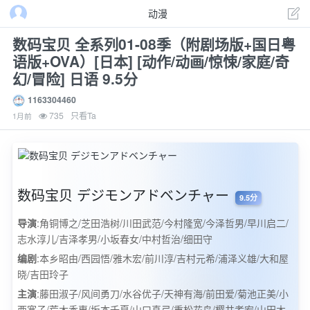
动漫
数码宝贝 全系列01-08季（附剧场版+国日粤
语版+OVA）[日本] [动作/动画/惊悚/家庭/奇
幻/冒险] 日语 9.5分
1163304460
735
只看Ta
1月前
数码宝贝 デジモンアドベンチャー
9.5分
导演
:角铜博之/芝田浩树/川田武范/今村隆宽/今泽哲男/早川启二/
志水淳儿/吉泽孝男/小坂春女/中村哲治/细田守
编剧
:本乡昭由/西园悟/雅木宏/前川淳/吉村元希/浦泽义雄/大和屋
晓/吉田玲子
主演
:藤田淑子/风间勇刀/水谷优子/天神有海/前田爱/菊池正美/小
西宽子/荒木香惠/坂本千夏/山口真弓/重松花鸟/樱井孝宏/山田木