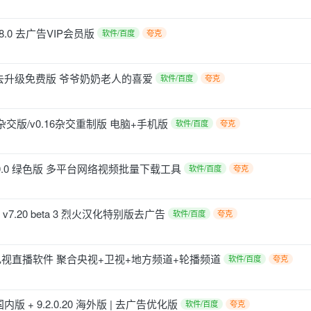
.8.0 去广告VIP会员版
软件/百度
夸克
.9 去升级免费版 爷爷奶奶老人的喜爱
软件/百度
夸克
5杂交版/v0.16杂交重制版 电脑+手机版
软件/百度
夸克
.0.0 绿色版 多平台网络视频批量下载工具
软件/百度
夸克
v7.20 beta 3 烈火汉化特别版去广告
软件/百度
夸克
高清电视直播软件 聚合央视+卫视+地方频道+轮播频道
软件/百度
夸克
国内版 + 9.2.0.20 海外版 | 去广告优化版
软件/百度
夸克