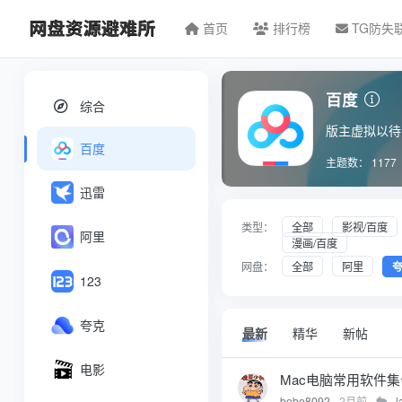
首页
排行榜
TG防失
百度
综合
版主虚拟以待中
百度
主题数：
1177
迅雷
类型：
全部
影视/百度
阿里
漫画/百度
网盘：
全部
阿里
123
夸克
最新
精华
新帖
电影
Mac电脑常用软件
bobo8092
2月前
l