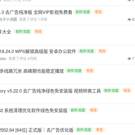
.4.3 去广告纯净版 全网VIP影视免费看
软件/百度
夸克
包子小汤圆
发表了评论
1月前
6
软件大全
软件/百度
夸克
 v18.24.0 WPS解锁高级版 安卓办公软件
软件/百度
夸克
adao
发表了评论
4月前
7
.7 多线路冗余 高峰期也能稳定播放
软件/百度
夸克
ctory v5.22.0 去广告纯净绿色免安装版 视频转换工具
软件/百度
夸克
4.11482 系统清理优化软件绿色免安装版
软件/百度
夸克
2552.64 [64位] 正式版｜去广告优化版
软件/百度
夸克