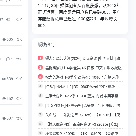
年11月25日媒体记者从百度获悉，从2012年
正式运营，百度网盘用户数已突破8亿，用户
存储数据总量已超过1000亿GB，年均增长
37
1
0
60%
535
0
版块热门
1
镖人：风起大漠(2026) 网盘资源 [中国大陆] [动
15
1
0
作/武侠/古装] 汉语普通话7.5分
2
黑袍纠察队1-4季 全集 4K 内嵌 中文字幕 收藏版
3
权力的游戏 1-8季全 高清4K+1080P 完整 未删
639
0
减 中英字幕
4
[合集][阿凡达1-2].BD1080P蓝光特效字幕版
5
生活大爆炸 1-12季 1080P蓝光 内嵌 中英字幕
552
0
收藏版
6
[长安的荔枝][4K高码率][去头尾广告纯净版，附
赠马伯庸原版小说，值得珍藏][2025]
7
铁血战士：杀戮之王（2025） 【1080P】【英
507
0
语中字】【3.5G】
8
【惊天魔盗团3】百度网盘S1~3 (2025) [美国]
[剧情 / 动作 / 犯罪] 英语 (建议先保存再观看)
9
坏蛋联盟2（2025） 【4K+1080P】【英语中