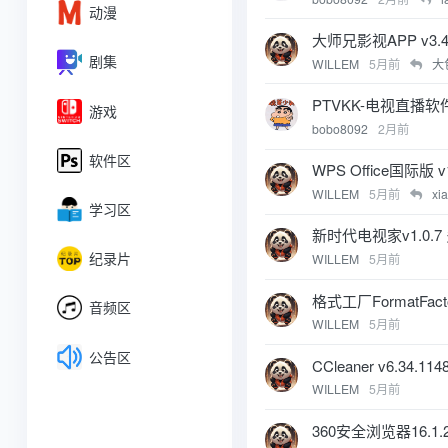
动漫
大师兄影视APP v3
剧集
WILLEM
5月前
大
PTVKK-电视直播
游戏
bobo8092
2月前
软件区
WPS Office国际版
WILLEM
5月前
xi
学习区
新时代电视家v1.0
纪录片
WILLEM
5月前
格式工厂FormatFa
音频区
WILLEM
5月前
公告区
CCleaner v6.3
WILLEM
5月前
360安全浏览器16.1.