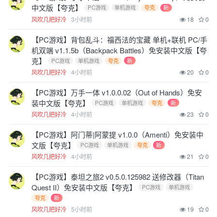
中文版【夸克】
PC游戏
单机游戏
夸克
新
风吹几把好冷
3小时前
18
0
【PC游戏】背包乱斗：福西法的宝藏 单机+联机 PC/手
机双端 v1.1.5b（Backpack Battles）免安装中文版【夸
克】
PC游戏
单机游戏
夸克
新
风吹几把好冷
4小时前
20
0
【PC游戏】万手一体 v1.0.0.02（Out of Hands）免安
装中文版【夸克】
PC游戏
单机游戏
夸克
新
风吹几把好冷
4小时前
23
0
【PC游戏】阿门蒂|阿蒙提 v1.0.0（Amenti）免安装中
文版【夸克】
PC游戏
单机游戏
夸克
新
风吹几把好冷
4小时前
21
0
【PC游戏】泰坦之旅2 v0.5.0.125982 送修改器（Titan
Quest II）免安装中文版【夸克】
PC游戏
单机游戏
夸克
新
风吹几把好冷
5小时前
19
0