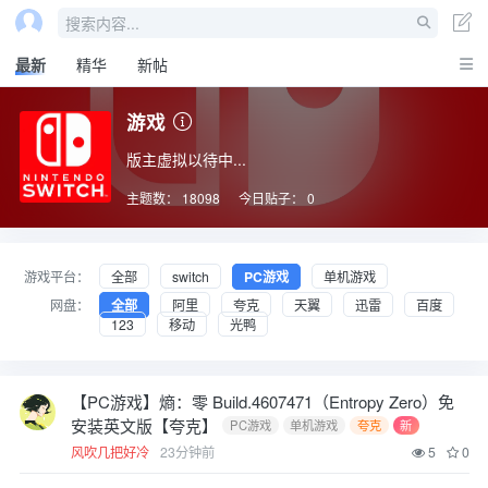
搜索内容...
最新
精华
新帖
游戏
版主虚拟以待中...
主题数：
18098
今日贴子：
0
游戏平台：
全部
switch
PC游戏
单机游戏
网盘：
全部
阿里
夸克
天翼
迅雷
百度
123
移动
光鸭
【PC游戏】熵：零 Build.4607471（Entropy Zero）免
安装英文版【夸克】
PC游戏
单机游戏
夸克
新
风吹几把好冷
23分钟前
5
0