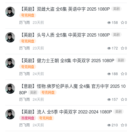
【英剧】双雌大盗 全6集 英语中字 2025 1080P
英剧
夸克网盘
历飞雨
23天前
158
0
【英剧】头号人质 全5集 中英双字 2025 1080P
英剧
夸克网盘
历飞雨
23天前
172
0
【英剧】健力士王朝 全8集 中英双字 2025 1080P
英剧
夸克网盘
历飞雨
24天前
188
0
【意剧】怪物.佛罗伦萨杀人魔 全4集 官方中字 2025 10
80P
英剧
夸克网盘
历飞雨
24天前
157
0
【英剧】流人 全5季 中英双字 2022-2024 1080P
英剧
百度网盘
夸克网盘
历飞雨
24天前
210
0