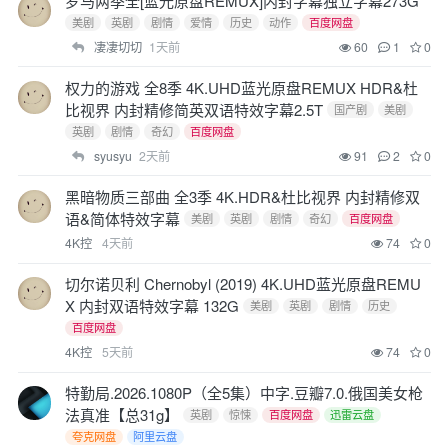
罗马两季全[蓝光原盘REMUX]内封字幕独立字幕273G
美剧
英剧
剧情
爱情
历史
动作
百度网盘
凄凄切切
1天前
60
1
0
权力的游戏 全8季 4K.UHD蓝光原盘REMUX HDR&杜
比视界 内封精修简英双语特效字幕2.5T
国产剧
美剧
英剧
剧情
奇幻
百度网盘
syusyu
2天前
91
2
0
黑暗物质三部曲 全3季 4K.HDR&杜比视界 内封精修双
语&简体特效字幕
美剧
英剧
剧情
奇幻
百度网盘
4K控
4天前
74
0
切尔诺贝利 Chernobyl (2019) 4K.UHD蓝光原盘REMU
X 内封双语特效字幕 132G
美剧
英剧
剧情
历史
百度网盘
4K控
5天前
74
0
特勤局.2026.1080P（全5集）中字.豆瓣7.0.俄国美女枪
法真准【总31g】
英剧
惊悚
百度网盘
迅雷云盘
夸克网盘
阿里云盘