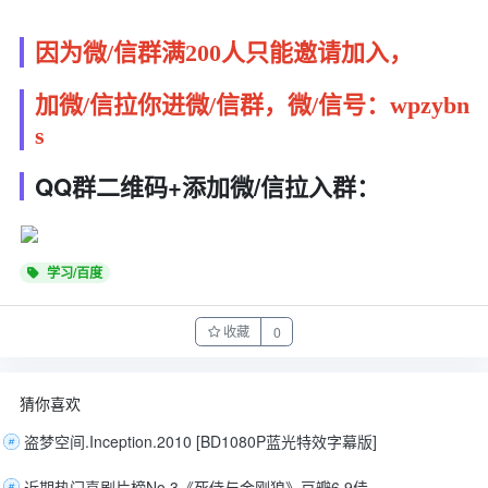
因为微/信群满200人只能邀请加入，
加微/信拉你进微/信群，微/信号：wpzybn
s
QQ群二维码+添加微/信拉入群：
学习/百度
收藏
0
猜你喜欢
盗梦空间.Inception.2010 [BD1080P蓝光特效字幕版]
近期热门喜剧片榜No.3《死侍与金刚狼》豆瓣6.9佳作[WEB-MKV/23.9G][英语/中英双语字幕][4K-2160P][HDR-DV][Atmos][]