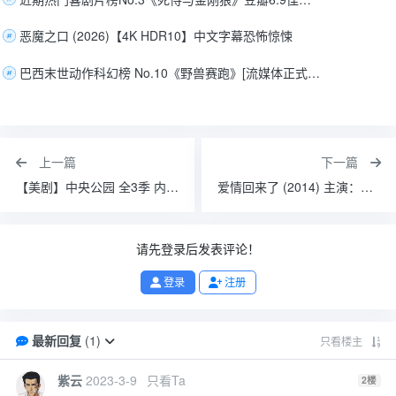
恶魔之口 (2026)【4K HDR10】中文字幕恐怖惊悚
巴西末世动作科幻榜 No.10《野兽赛跑》[流媒体正式版][官方中英字幕][2026]
上一篇
下一篇
【美剧】中央公园 全3季 内置字幕
爱情回来了 (2014) 主演：戚薇 陈赫 毛晓彤 王传君
请先登录后发表评论！
登录
注册
最新回复
(
1
)
只看楼主
紫云
2023-3-9
只看Ta
2
楼